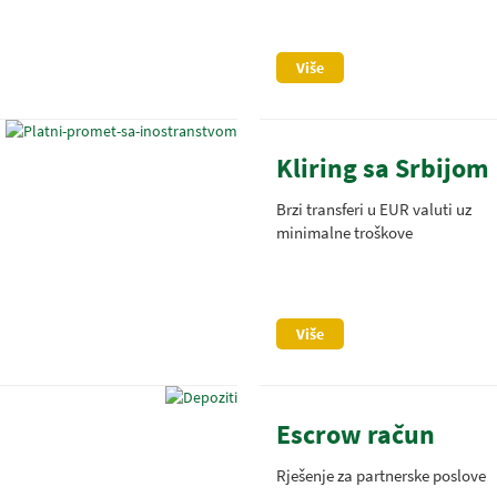
Više
Kliring sa Srbijom
Brzi transferi u EUR valuti uz
minimalne troškove
a
Više
Escrow račun
Rješenje za partnerske poslove