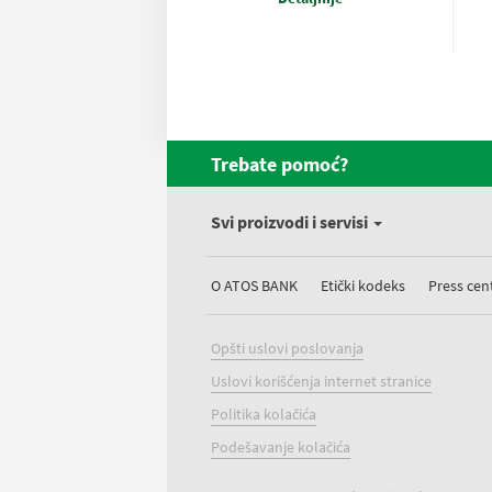
Trebate pomoć?
Svi proizvodi i servisi
O ATOS BANK
Etički kodeks
Press cen
Opšti uslovi poslovanja
Uslovi korišćenja internet stranice
Politika kolačića
Podešavanje kolačića