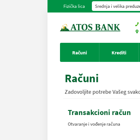
Fizička lica
Srednja i velika preduz
Računi
Krediti
Računi
Zadovoljite potrebe Vašeg sva
Transakcioni račun
Otvaranje i vođenje računa