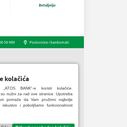
Detaljnije
00 59 999
Poslovnice i bankomati
Engleski jezik
e kolačića
ca „ATOS BANK“-e koristi kolačiće.
 su nužni za rad ove stranice. Upotreba
nam pomaže da Vam pružimo najbolje
 iskustvo i poboljšamo funkcionalnost