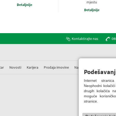
mjestu
Detaljnije
Detaljnije
Kontaktirajte nas
08
tar
Novosti
Karijera
Prodaja imovine
Nabavke
Prigovori
Podešavanj
Internet strani
Neophodni kolačići
drugih kolačića 
moguće korisničko
stranice.