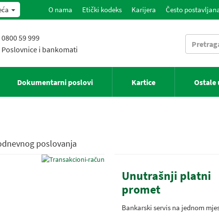
eća
O nama
Etički kodeks
Karijera
Često postavljana
0800 59 999
Poslovnice i bankomati
Dokumentarni poslovi
Kartice
Ostale
kodnevnog poslovanja
Unutrašnji platni
promet
Bankarski servis na jednom mje