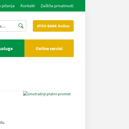
 pitanja
Kontakt
Zaštita privatnosti
ATOS BANK Online
 usluge
Online servisi
stu