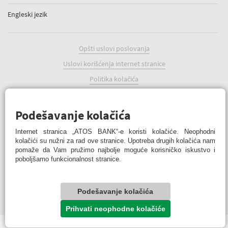
Engleski jezik
Opšti uslovi poslovanja
Uslovi korišćenja internet stranice
Politika kolačića
Podešavanje kolačića
Podešavanje kolačića
Internet stranica „ATOS BANK“-e koristi kolačiće. Neophodni
kolačići su nužni za rad ove stranice. Upotreba drugih kolačića nam
pomaže da Vam pružimo najbolje moguće korisničko iskustvo i
poboljšamo funkcionalnost stranice.
ATOS BANK Online
© 2022 ATOS BANK a.d. Banja Luka
Podešavanje kolačića
© ATOS BANK sva prava zadržana
Prihvati neophodne kolačiće