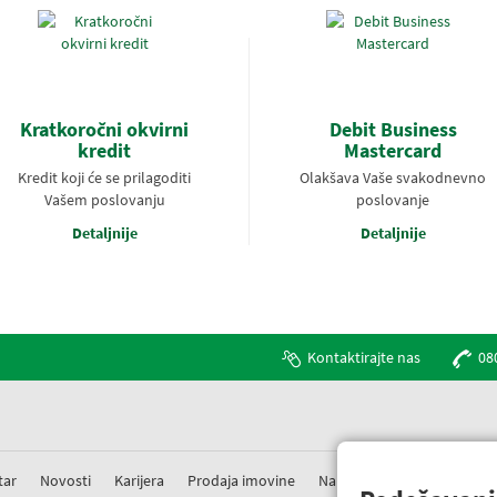
Kratkoročni okvirni
Debit Business
kredit
Mastercard
Kredit koji će se prilagoditi
Olakšava Vaše svakodnevno
Vašem poslovanju
poslovanje
Detaljnije
Detaljnije
Kontaktirajte nas
08
tar
Novosti
Karijera
Prodaja imovine
Nabavke
Prigovori