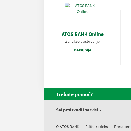
ATOS BANK Online
Za lakše poslovanje
Detaljnije
Trebate pomoć?
Svi proizvodi i servisi
O ATOS BANK
Etički kodeks
Press cen