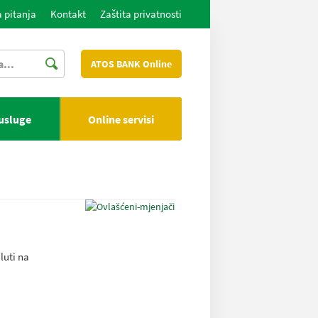
 pitanja
Kontakt
Zaštita privatnosti
ATOS BANK Online
 usluge
Online servisi
i
luti na