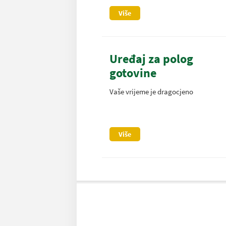
Više
Uređaj za polog
gotovine
Vaše vrijeme je dragocjeno
Više