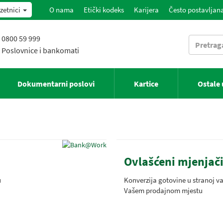
zetnici
O nama
Etički kodeks
Karijera
Često postavljana
0800 59 999
Poslovnice i bankomati
Dokumentarni poslovi
Kartice
Ostale
Ovlašćeni mjenjač
u
Konverzija gotovine u stranoj va
Vašem prodajnom mjestu