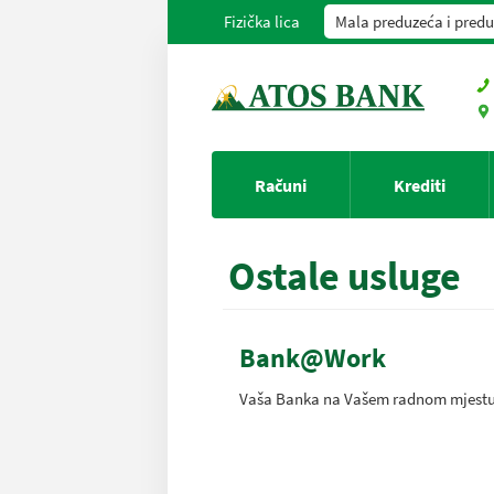
Fizička lica
Mala preduzeća i predu
Računi
Krediti
Ostale usluge
Bank@Work
Vaša Banka na Vašem radnom mjest