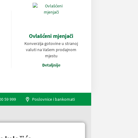
Ovlašćeni mjenjači
Konverzija gotovine u stranoj
valuti na Vašem prodajnom
mjestu
Detaljnije
00 59 999
Poslovnice i bankomati
Engleski jezik