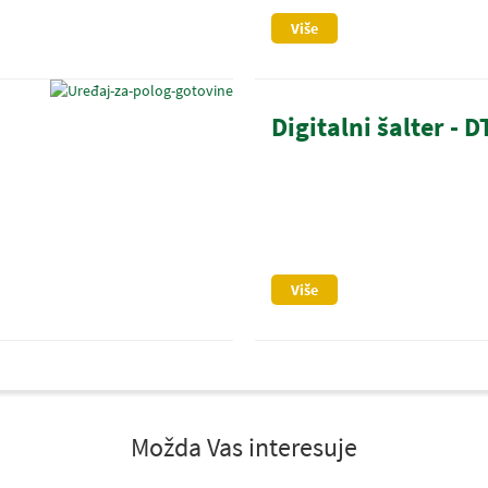
Više
Digitalni šalter - 
Više
Možda Vas interesuje