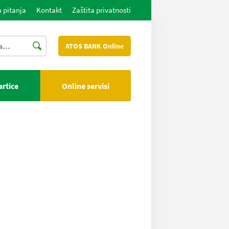
 pitanja
Kontakt
Zaštita privatnosti
ATOS BANK Online
artice
Online servisi