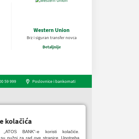
Western Union
Brz i siguran transfer novca
Detaljnije
00 59 999
Poslovnice i bankomati
Engleski jezik
e kolačića
ca „ATOS BANK“-e koristi kolačiće.
 su nužni za rad ove stranice. Upotreba