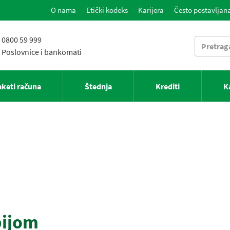
O nama
Etički kodeks
Karijera
Često postavljana
0800 59 999
Poslovnice i bankomati
aketi računa
Štednja
Krediti
K
bijom