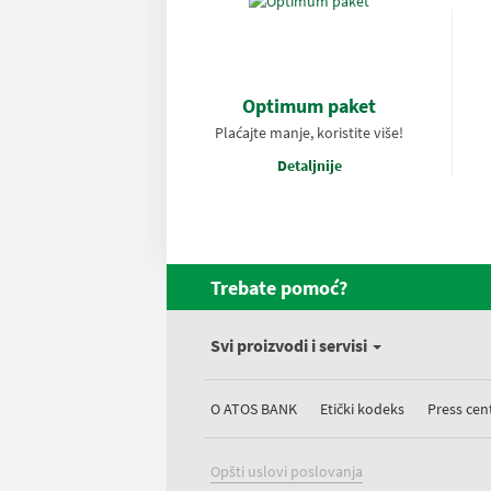
Optimum paket
Plaćajte manje, koristite više!
Detaljnije
Trebate pomoć?
Svi proizvodi i servisi
O ATOS BANK
Etički kodeks
Press cen
Opšti uslovi poslovanja