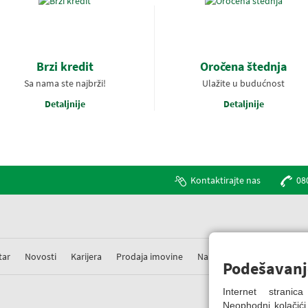
Brzi kredit
Oročena štednja
Sa nama ste najbrži!
Ulažite u budućnost
Detaljnije
Detaljnije
Kontaktirajte nas
08
tar
Novosti
Karijera
Prodaja imovine
Nabavke
Prigovori
Podešavanj
Internet strani
Neophodni kolačići