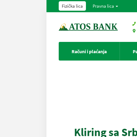
Fizička lica
Pravna lica
Računi i plaćanja
P
Kliring sa Sr