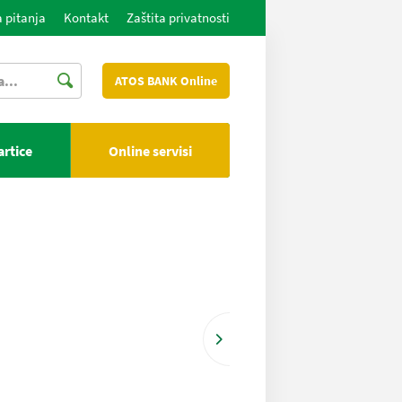
 pitanja
Kontakt
Zaštita privatnosti
ATOS BANK Online
artice
Online servisi
Više