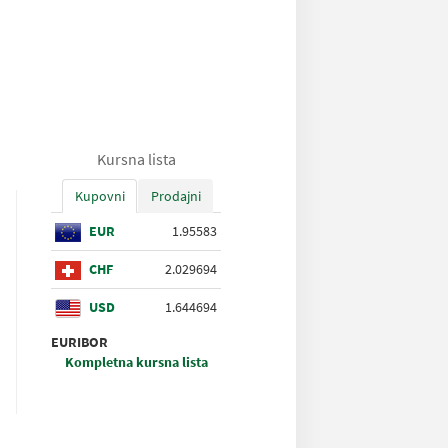
Kursna lista
Kupovni
Prodajni
EUR
1.95583
CHF
2.029694
USD
1.644694
EURIBOR
Kompletna kursna lista