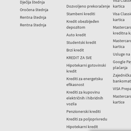
Visa Class
Dječija štednja
Dozvoljeno prekoračenje
kartica
Oročena štednja
Stambeni krediti
Visa Class
Rentna štednja
kartica
Kredit obezbijeđen
Rentna štednja
depozitom
Mastercar
kreditna k
Auto kredit
Mastercar
Studentski kredit
kartica
Brzi kredit
Usluge n
KREDIT ZA SVE
Google Pa
Hipotekarni gotovinski
plaćanja
kredit
Zajedničk
Krediti za energetsku
bankomat
efikasnost
VISA Prepa
Krediti za kupovinu
Mastercar
električnih i hibridnih
kartice
vozila
Penzionerski krediti
Krediti za poljoprivredu
Hipotekarni kredit