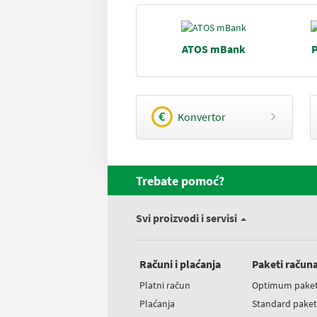
ATOS mBank
P
Konvertor
Trebate pomoć?
Svi proizvodi i servisi
Računi i plaćanja
Paketi račun
Platni račun
Optimum pake
Plaćanja
Standard pake