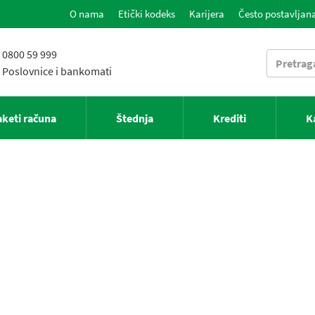
O nama
Etički kodeks
Karijera
Često postavljana
0800 59 999
Poslovnice i bankomati
aketi računa
Štednja
Krediti
K