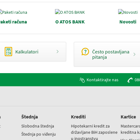
aketi računa
O ATOS BANK
Novosti
Kalkulatori
Često postavljana
pitanja
Kontaktirajte nas
08
a
Štednja
Krediti
Kartice
t
Slobodna štednja
Hipotekarni kredit za
Mastercar
državljane BiH zaposlene
kreditna k
t
Štednja po viđenju
u inostranstvu