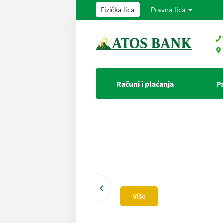
Fizička lica
Pravna lica
Računi i plaćanja
P
Više