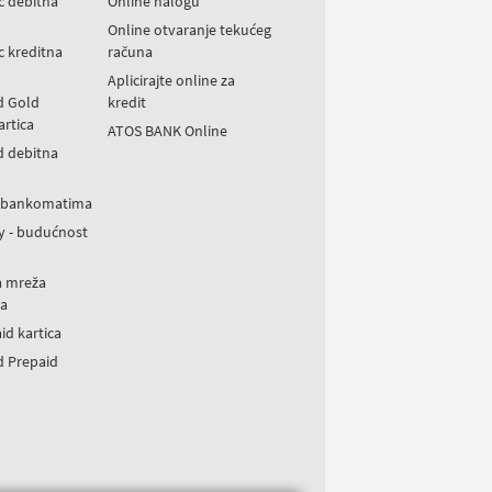
ic debitna
Online nalogu
Online otvaranje tekućeg
ic kreditna
računa
Aplicirajte online za
d Gold
kredit
artica
ATOS BANK Online
d debitna
a bankomatima
y - budućnost
a mreža
a
id kartica
d Prepaid