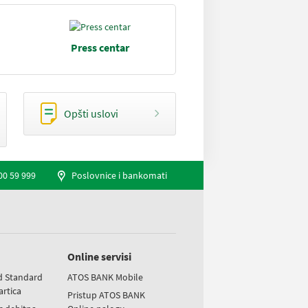
Press centar
Opšti uslovi
00 59 999
Poslovnice i bankomati
Online servisi
d Standard
ATOS BANK Mobile
artica
Pristup ATOS BANK