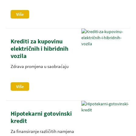
Više
Krediti za kupovinu
električnih i hibridnih
vozila
Zdrava promjena u saobraćaju
Više
Hipotekarni gotovinski
kredit
Za finansiranje različitih namjena