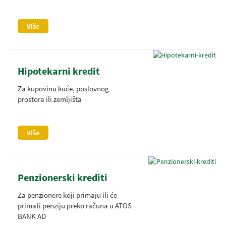
Više
Hipotekarni kredit
Za kupovinu kuće, poslovnog
prostora ili zemljišta
Više
Penzionerski krediti
Za penzionere koji primaju ili će
primati penziju preko računa u ATOS
BANK AD