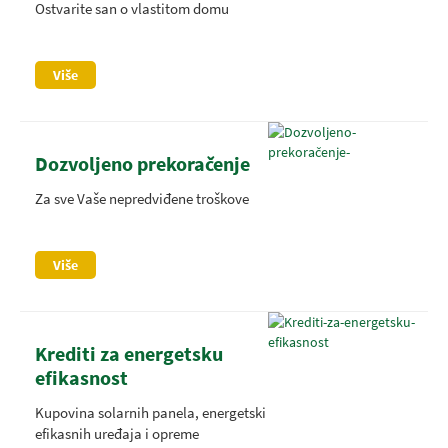
Ostvarite san o vlastitom domu
Više
Dozvoljeno prekoračenje
Za sve Vaše nepredviđene troškove
Više
Krediti za energetsku
efikasnost
Kupovina solarnih panela, energetski
efikasnih uređaja i opreme