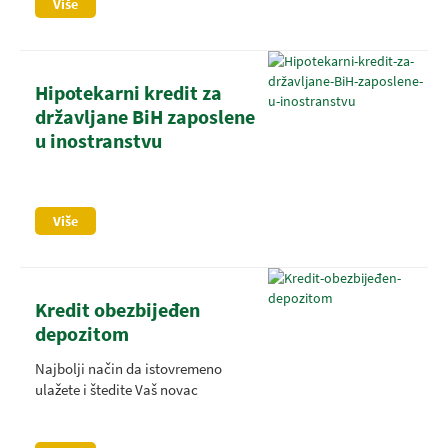
Više
Hipotekarni kredit za
državljane BiH zaposlene
u inostranstvu
Više
Kredit obezbijeđen
depozitom
Najbolji način da istovremeno
ulažete i štedite Vaš novac