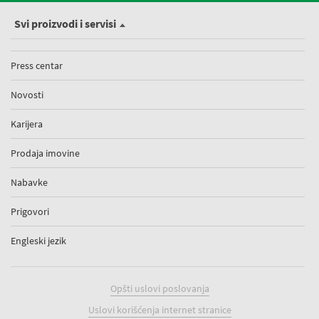
Svi proizvodi i servisi
Press centar
Novosti
Karijera
Prodaja imovine
Nabavke
Prigovori
Engleski jezik
Opšti uslovi poslovanja
Uslovi korišćenja internet stranice