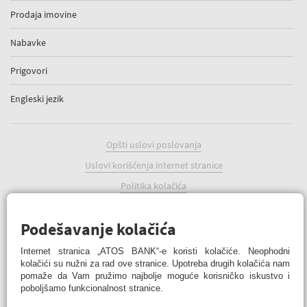
Prodaja imovine
Nabavke
Prigovori
Engleski jezik
Opšti uslovi poslovanja
Uslovi korišćenja internet stranice
Politika kolačića
Podešavanje kolačića
Podešavanje kolačića
Internet stranica „ATOS BANK“-e koristi kolačiće. Neophodni
kolačići su nužni za rad ove stranice. Upotreba drugih kolačića nam
pomaže da Vam pružimo najbolje moguće korisničko iskustvo i
poboljšamo funkcionalnost stranice.
ATOS BANK Online