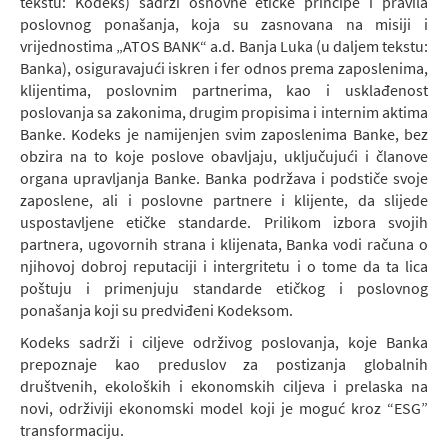
tekstu: Kodeks) sadrži osnovne etičke principe i pravila
poslovnog ponašanja, koja su zasnovana na misiji i
vrijednostima „ATOS BANK“ a.d. Banja Luka (u daljem tekstu:
Banka), osiguravajući iskren i fer odnos prema zaposlenima,
klijentima, poslovnim partnerima, kao i usklađenost
poslovanja sa zakonima, drugim propisima i internim aktima
Banke. Kodeks je namijenjen svim zaposlenima Banke, bez
obzira na to koje poslove obavljaju, uključujući i članove
organa upravljanja Banke. Banka podržava i podstiče svoje
zaposlene, ali i poslovne partnere i klijente, da slijede
uspostavljene etičke standarde. Prilikom izbora svojih
partnera, ugovornih strana i klijenata, Banka vodi računa o
njihovoj dobroj reputaciji i intergritetu i o tome da ta lica
poštuju i primenjuju standarde etičkog i poslovnog
ponašanja koji su predviđeni Kodeksom.
Kodeks sadrži i ciljeve održivog poslovanja, koje Banka
prepoznaje kao preduslov za postizanja globalnih
društvenih, ekoloških i ekonomskih ciljeva i prelaska na
novi, održiviji ekonomski model koji je moguć kroz “ESG”
transformaciju.