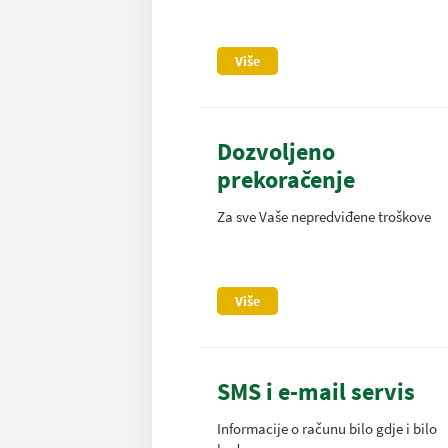
Više
Dozvoljeno
prekoračenje
Za sve Vaše nepredviđene troškove
Više
SMS i e-mail servis
Informacije o računu bilo gdje i bilo