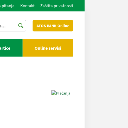
 pitanja
Kontakt
Zaštita privatnosti
ATOS BANK Online
artice
Online servisi