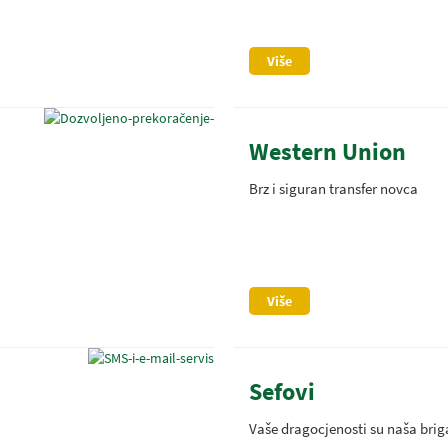
Više
Western Union
Brz i siguran transfer novca
Više
Sefovi
Vaše dragocjenosti su naša brig