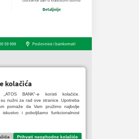
Ostvarite san o vlastitom domu
Detaljnije
00 59 999
Poslovnice i bankomati
Engleski jezik
e kolačića
ca „ATOS BANK“-e koristi kolačiće.
 su nužni za rad ove stranice. Upotreba
nam pomaže da Vam pružimo najbolje
 iskustvo i poboljšamo funkcionalnost
ačića
Prihvati neophodne kolačiće
ATOS BANK Online