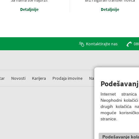
Sa nama ste najbrži!
Brz i siguran transfer novca
Detaljnije
Detaljnije
Kontaktirajte nas
08
tar
Novosti
Karijera
Prodaja imovine
Nabavke
Prigovori
Podešavanj
Internet strani
Neophodni kolačići
drugih kolačića 
moguće korisničko
stranice.
Podešavanje kol