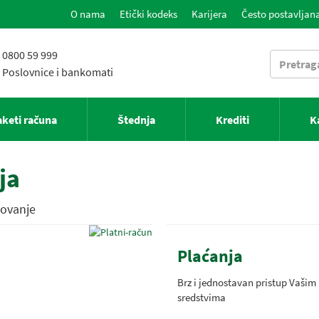
O nama
Etički kodeks
Karijera
Često postavljana
0800 59 999
Poslovnice i bankomati
aketi računa
Štednja
Krediti
K
ja
ovanje
Plaćanja
Brz i jednostavan pristup Vašim
sredstvima