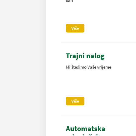
kad
Više
Trajni nalog
Mi štedimo Vaše vrijeme
Više
Automatska