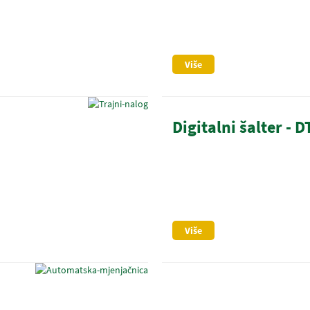
Više
Digitalni šalter - 
Više