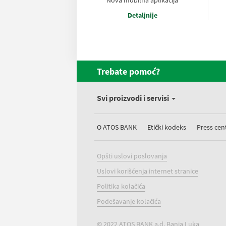
Nova mobilna aplikacija
Detaljnije
Trebate pomoć?
Svi proizvodi i servisi
O ATOS BANK
Etički kodeks
Press cen
Opšti uslovi poslovanja
Uslovi korišćenja internet stranice
Politika kolačića
Podešavanje kolačića
© 2022 ATOS BANK a.d. Banja Luka