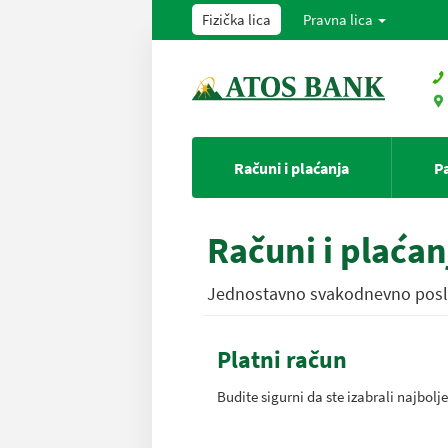
Fizička lica
Pravna lica
Računi i plaćanja
P
Računi i plaćan
Jednostavno svakodnevno posl
Platni račun
Budite sigurni da ste izabrali najbolje