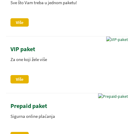
Sve što Vam treba u jednom paketu!
Više
VIP paket
Za one koji žele više
Više
Prepaid paket
Sigurna online plaćanja