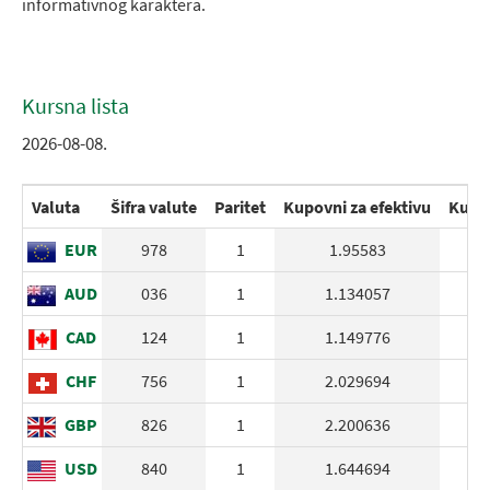
informativnog karaktera.
Kursna lista
2026-08-08.
Valuta
Šifra valute
Paritet
Kupovni za efektivu
Kupov
EUR
978
1
1.95583
AUD
036
1
1.134057
CAD
124
1
1.149776
CHF
756
1
2.029694
GBP
826
1
2.200636
USD
840
1
1.644694