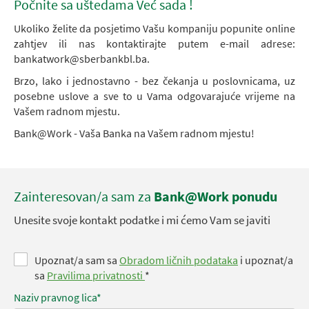
Počnite sa uštedama Već sada !
Ukoliko želite da posjetimo Vašu kompaniju popunite online
zahtjev ili nas kontaktirajte putem e-mail adrese:
bankatwork@sberbankbl.ba
.
Brzo, lako i jednostavno - bez čekanja u poslovnicama, uz
posebne uslove a sve to u Vama odgovarajuće vrijeme na
Vašem radnom mjestu.
Bank@Work - Vaša Banka na Vašem radnom mjestu!
Zainteresovan/a sam za
Bank@Work ponudu
Unesite svoje kontakt podatke i mi ćemo Vam se javiti
Upoznat/a sam sa
Obradom ličnih podataka
i upoznat/a
sa
Pravilima privatnosti
*
Naziv pravnog lica*