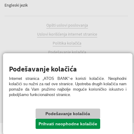
Engleski jezik
Opšti uslovi poslovanja
Uslovi korišćenja internet stranice
Politika kolačića
Podešavanje kolačića
Podešavanje kolačića
Internet stranica „ATOS BANK“-e koristi kolačiće. Neophodni
kolačići su nužni za rad ove stranice. Upotreba drugih kolačića nam
pomaže da Vam pružimo najbolje moguće korisničko iskustvo i
ATOS BANK Online
poboljšamo funkcionalnost stranice.
© 2022 ATOS BANK a.d. Banja Luka
© ATOS BANK sva prava zadržana
Podešavanje kolačića
Prihvati neophodne kolačiće