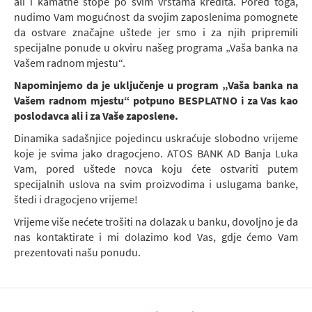
ali i kamatne stope po svim vrstama kredita. Pored toga,
nudimo Vam mogućnost da svojim zaposlenima pomognete
da ostvare značajne uštede jer smo i za njih pripremili
specijalne ponude u okviru našeg programa „Vaša banka na
Vašem radnom mjestu“.
Napominjemo da je uključenje u program „Vaša banka na
Vašem radnom mjestu“ potpuno BESPLATNO i za Vas kao
poslodavca ali i za Vaše zaposlene.
Dinamika sadašnjice pojedincu uskraćuje slobodno vrijeme
koje je svima jako dragocjeno. ATOS BANK AD Banja Luka
Vam, pored uštede novca koju ćete ostvariti putem
specijalnih uslova na svim proizvodima i uslugama banke,
štedi i dragocjeno vrijeme!
Vrijeme više nećete trošiti na dolazak u banku, dovoljno je da
nas kontaktirate i mi dolazimo kod Vas, gdje ćemo Vam
prezentovati našu ponudu.