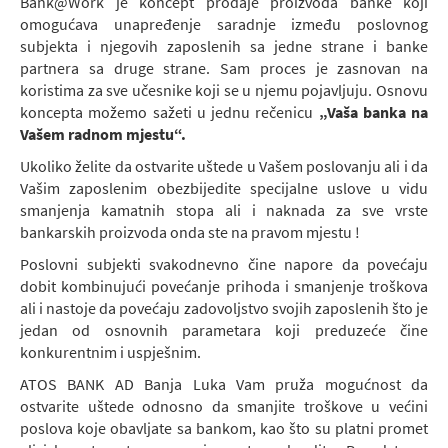
Bank@Work je koncept prodaje proizvoda banke koji
omogućava unapređenje saradnje između poslovnog
subjekta i njegovih zaposlenih sa jedne strane i banke
partnera sa druge strane. Sam proces je zasnovan na
koristima za sve učesnike koji se u njemu pojavljuju. Osnovu
koncepta možemo sažeti u jednu rečenicu
„Vaša banka na
Vašem radnom mjestu“.
Ukoliko želite da ostvarite uštede u Vašem poslovanju ali i da
Vašim zaposlenim obezbijedite specijalne uslove u vidu
smanjenja kamatnih stopa ali i naknada za sve vrste
bankarskih proizvoda onda ste na pravom mjestu !
Poslovni subjekti svakodnevno čine napore da povećaju
dobit kombinujući povećanje prihoda i smanjenje troškova
ali i nastoje da povećaju zadovoljstvo svojih zaposlenih što je
jedan od osnovnih parametara koji preduzeće čine
konkurentnim i uspješnim.
ATOS BANK AD Banja Luka Vam pruža mogućnost da
ostvarite uštede odnosno da smanjite troškove u većini
poslova koje obavljate sa bankom, kao što su platni promet