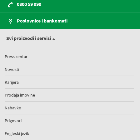
0800 59 999
Poslovnice i bankomati
Svi proizvodi i servisi
Press centar
Novosti
Karijera
Prodaja imovine
Nabavke
Prigovori
Engleski jezik