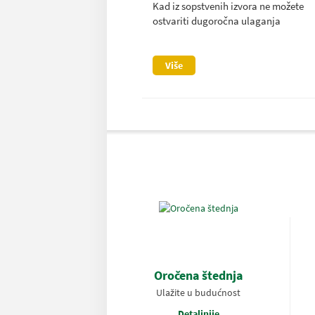
Kad iz sopstvenih izvora ne možete
ostvariti dugoročna ulaganja
Više
Oročena štednja
Ulažite u budućnost
Detaljnije