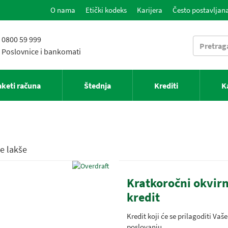
O nama
Etički kodeks
Karijera
Često postavljana
0800 59 999
Poslovnice i bankomati
aketi računa
Štednja
Krediti
K
e lakše
Kratkoročni okvirn
kredit
Kredit koji će se prilagoditi Vaš
poslovanju