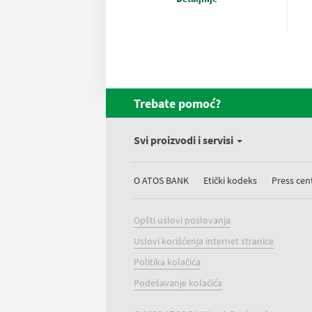
Trebate pomoć?
Svi proizvodi i servisi
O ATOS BANK
Etički kodeks
Press cen
Opšti uslovi poslovanja
Uslovi korišćenja internet stranice
Politika kolačića
Podešavanje kolačića