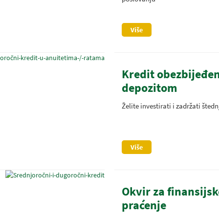
Više
Kredit obezbijeđe
depozitom
Želite investirati i zadržati štedn
Više
Okvir za finansijs
praćenje