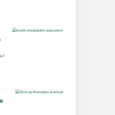
n
ju?
ko