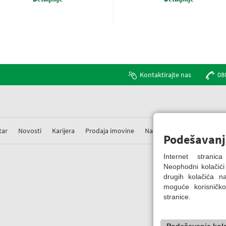
Kontaktirajte nas
08
tar
Novosti
Karijera
Prodaja imovine
Nabavke
Prigovori
Podešavanj
Internet strani
Neophodni kolačići
drugih kolačića 
moguće korisničko
stranice.