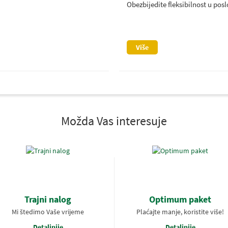
Obezbijedite fleksibilnost u pos
Više
Možda Vas interesuje
Trajni nalog
Optimum paket
Mi štedimo Vaše vrijeme
Plaćajte manje, koristite više!
Detaljnije
Detaljnije