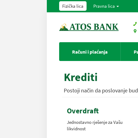
Fizička lica
Pravna lica
Računi i plaćanja
P
Krediti
Postoji način da poslovanje bud
Overdraft
Jednostavno rješenje za Vašu
likvidnost