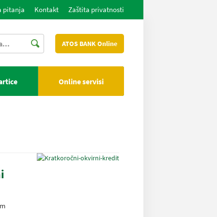
 pitanja
Kontakt
Zaštita privatnosti
ATOS BANK Online
artice
Online servisi
i
em