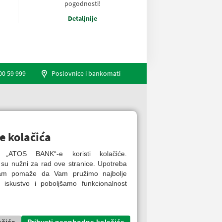
pogodnosti!
Detaljnije
00 59 999
Poslovnice i bankomati
Engleski jezik
e kolačića
ca „ATOS BANK“-e koristi kolačiće.
 su nužni za rad ove stranice. Upotreba
nam pomaže da Vam pružimo najbolje
 iskustvo i poboljšamo funkcionalnost