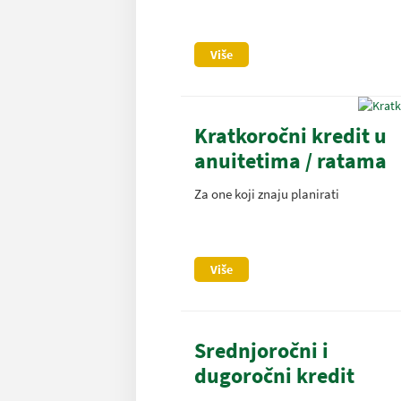
Više
Kratkoročni kredit u
anuitetima / ratama
Za one koji znaju planirati
Više
Srednjoročni i
dugoročni kredit