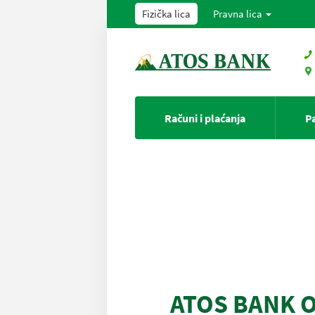
Fizička lica
Pravna lica
Računi i plaćanja
P
ATOS BANK O