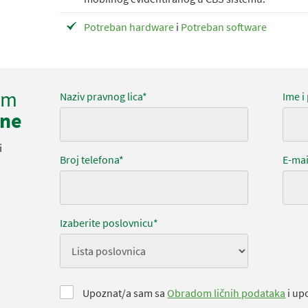
Potreban hardware
i
Potreban software
am
Naziv pravnog lica*
Ime i
ine
i
Broj telefona*
E-mai
Izaberite poslovnicu*
Upoznat/a sam sa
Obradom ličnih podataka
i up