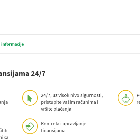
 informacije
nansijama 24/7
24/7, uz visok nivo sigurnosti,
P
anja
pristupite Vašim računima i
r
vršite plaćanja
Kontrola i upravljanje
itih
finansijama
nika