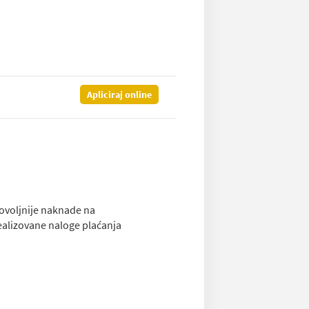
Apliciraj online
ovoljnije naknade na
ealizovane naloge plaćanja