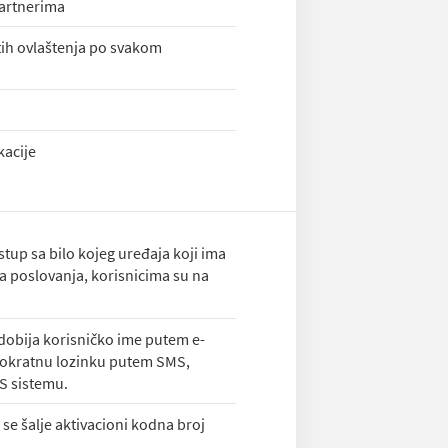
partnerima
tih ovlaštenja po svakom
kacije
up sa bilo kojeg uređaja koji ima
ba poslovanja, korisnicima su na
dobija korisničko ime putem e-
dnokratnu lozinku putem SMS,
S sistemu.
se šalje aktivacioni kodna broj