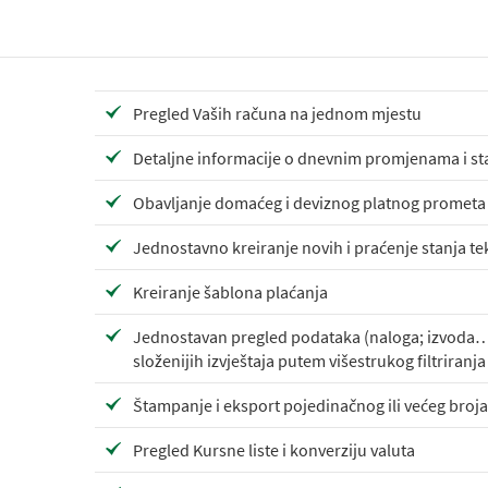
Pregled Vaših računa na jednom mjestu
Detaljne informacije o dnevnim promjenama i s
Obavljanje domaćeg i deviznog platnog prometa
Jednostavno kreiranje novih i praćenje stanja te
Kreiranje šablona plaćanja
Jednostavan pregled podataka (naloga; izvoda…
složenijih izvještaja putem višestrukog filtriranja
Štampanje i eksport pojedinačnog ili većeg broja 
Pregled Kursne liste i konverziju valuta