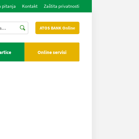
 pitanja
Kontakt
Zaštita privatnosti
ATOS BANK Online
artice
Online servisi