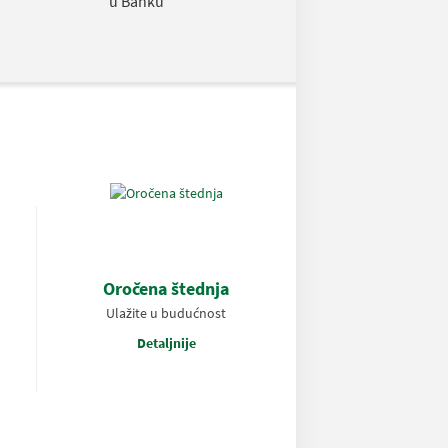
u Banku
Oročena štednja
Ulažite u budućnost
Detaljnije