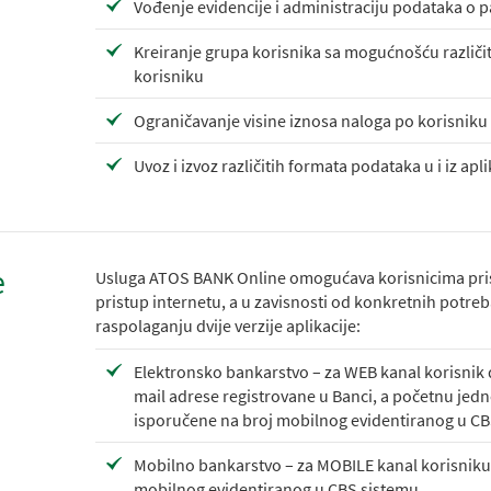
Vođenje evidencije i administraciju podataka o 
Kreiranje grupa korisnika sa mogućnošću različi
korisniku
Ograničavanje visine iznosa naloga po korisniku
Uvoz i izvoz različitih formata podataka u i iz apli
e
Usluga ATOS BANK Online omogućava korisnicima prist
pristup internetu, a u zavisnosti od konkretnih potre
raspolaganju dvije verzije aplikacije:
Elektronsko bankarstvo – za WEB kanal korisnik 
mail adrese registrovane u Banci, a početnu je
isporučene na broj mobilnog evidentiranog u CB
Mobilno bankarstvo – za MOBILE kanal korisniku 
mobilnog evidentiranog u CBS sistemu.