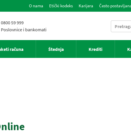
O nama
Etički kodeks
Karijera
Često postavljana
0800 59 999
Poslovnice i bankomati
aketi računa
Štednja
Krediti
K
nline