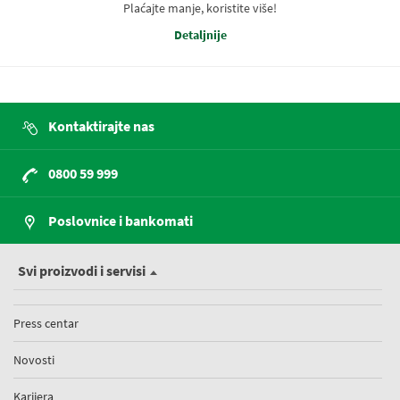
Plaćajte manje, koristite više!
Detaljnije
Kontaktirajte nas
0800 59 999
Poslovnice i bankomati
Svi proizvodi i servisi
Press centar
Novosti
Karijera