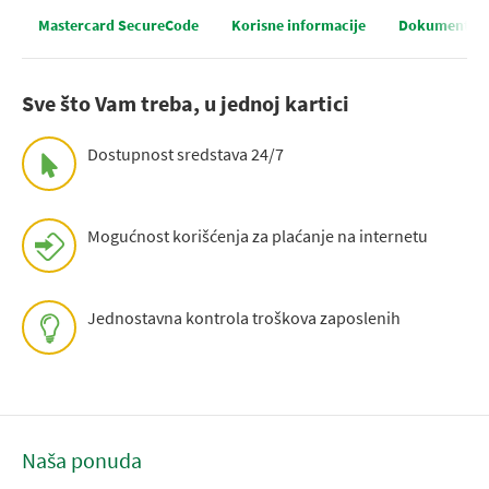
Mastercard SecureCode
Korisne informacije
Dokumenti
Sve što Vam treba, u jednoj kartici
Dostupnost sredstava 24/7
Mogućnost korišćenja za plaćanje na internetu
Jednostavna kontrola troškova zaposlenih
Naša ponuda