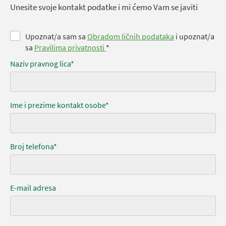
Unesite svoje kontakt podatke i mi ćemo Vam se javiti
Upoznat/a sam sa
Obradom ličnih podataka
i upoznat/a
sa
Pravilima privatnosti
*
Naziv pravnog lica*
Ime i prezime kontakt osobe*
Broj telefona*
E-mail adresa