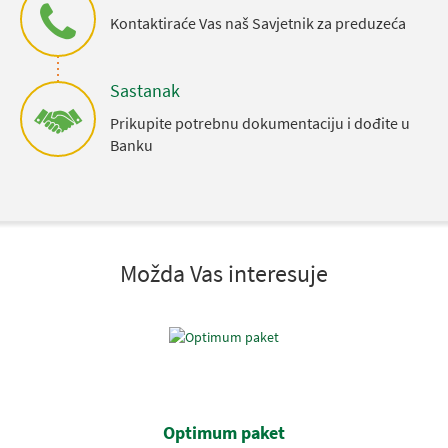
Kontaktiraće Vas naš Savjetnik za preduzeća
Sastanak
Prikupite potrebnu dokumentaciju i dođite u
Banku
Možda Vas interesuje
Optimum paket