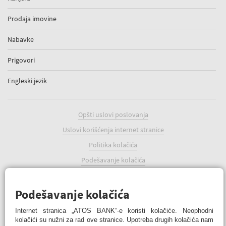
Prodaja imovine
Nabavke
Prigovori
Engleski jezik
Opšti uslovi poslovanja
Uslovi korišćenja internet stranice
Politika kolačića
Podešavanje kolačića
Podešavanje kolačića
Internet stranica „ATOS BANK“-e koristi kolačiće. Neophodni
kolačići su nužni za rad ove stranice. Upotreba drugih kolačića nam
ATOS BANK Online