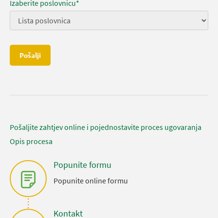
Izaberite poslovnicu*
Pošalji
Pošaljite zahtjev online i pojednostavite proces ugovaranja
Opis procesa
Popunite formu
Popunite online formu
Kontakt