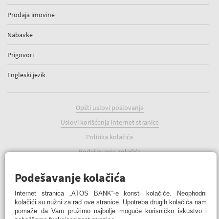
Prodaja imovine
Nabavke
Prigovori
Engleski jezik
Opšti uslovi poslovanja
Uslovi korišćenja internet stranice
Politika kolačića
Podešavanje kolačića
Podešavanje kolačića
Internet stranica „ATOS BANK“-e koristi kolačiće. Neophodni
kolačići su nužni za rad ove stranice. Upotreba drugih kolačića nam
pomaže da Vam pružimo najbolje moguće korisničko iskustvo i
ATOS BANK Online