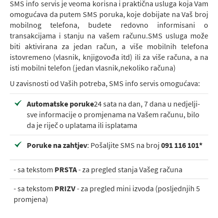
SMS info servis je veoma korisna i praktična usluga koja Vam
omogućava da putem SMS poruka, koje dobijate na Vaš broj
mobilnog telefona, budete redovno informisani o
transakcijama i stanju na vašem računu.SMS usluga može
biti aktivirana za jedan račun, a više mobilnih telefona
istovremeno (vlasnik, knjigovođa itd) ili za više računa, a na
isti mobilni telefon (jedan vlasnik,nekoliko računa)
U zavisnosti od Vaših potreba, SMS info servis omogućava:
Automatske poruke
24 sata na dan, 7 dana u nedjelji-
sve informacije o promjenama na Vašem računu, bilo
da je riječ o uplatama ili isplatama
Poruke na zahtjev
: Pošaljite SMS na broj
091 116 101*
- sa tekstom
PRSTA
- za pregled stanja Vašeg računa
- sa tekstom
PRIZV
- za pregled mini izvoda (posljednjih 5
promjena)