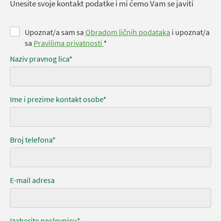
Unesite svoje kontakt podatke i mi ćemo Vam se javiti
Upoznat/a sam sa
Obradom ličnih podataka
i upoznat/a
sa
Pravilima privatnosti
*
Naziv pravnog lica*
Ime i prezime kontakt osobe*
Broj telefona*
E-mail adresa
Izaberite poslovnicu*