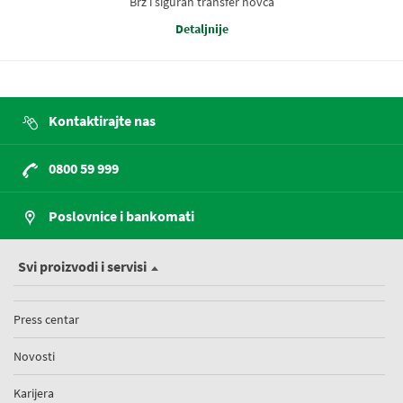
Brz i siguran transfer novca
Detaljnije
Kontaktirajte nas
0800 59 999
Poslovnice i bankomati
Svi proizvodi i servisi
Press centar
Novosti
Karijera