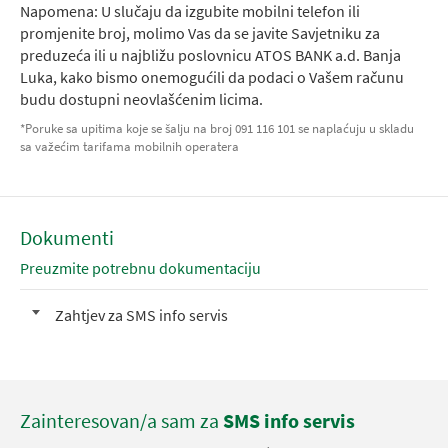
Napomena: U slučaju da izgubite mobilni telefon ili
promjenite broj, molimo Vas da se javite Savjetniku za
preduzeća ili u najbližu poslovnicu ATOS BANK a.d. Banja
Luka, kako bismo onemogućili da podaci o Vašem računu
budu dostupni neovlašćenim licima.
*Poruke sa upitima koje se šalju na broj 091 116 101 se naplaćuju u skladu
sa važećim tarifama mobilnih operatera
Dokumenti
Preuzmite potrebnu dokumentaciju
Zahtjev za SMS info servis
Zainteresovan/a sam za
SMS info servis