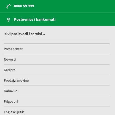
0800 59 999
Poslovnice i bankomati
Svi proizvodi i servisi
Press centar
Novosti
Karijera
Prodaja imovine
Nabavke
Prigovori
Engleski jezik