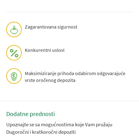
Zagarantovana sigurnost
Konkurentni uslovi
Maksimiziranje prihoda odabirom odgovarajuće
vrste oročenog depozita
Dodatne prednosti
Upoznajte se sa mogućnostima koje Vam pružaju
Dugoročni i kratkoročni depoziti