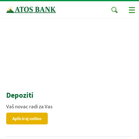
Depoziti
Vaš novac radi za Vas
Apliciraj online