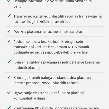
Detaljne informacije o svim računima otvorenim u
Banci
Transfer novca između vlastitih računa i transakcije na
račune drugih fizičkih i pravnih lica
Devizna plaćanja na račune u inostranstvu
Podizanje novca bez kartice - Kreirajte sebi
transakcioni kod i na bankomatu ATOS mBank
podignite novac bez upotrebe debitne kartice
Kreiranje šablona plaćanja za jednostavnije kreiranje
budućih plaćanja
Kreiranje trajnih naloga za standardna plaćanja i
interne prenose između vlastitih računa
Ugovaranje elektronskih računa za plaćanje
komunalnih usluga
Preuzimanje PDF izvoda i potvrda za izvršene naloge