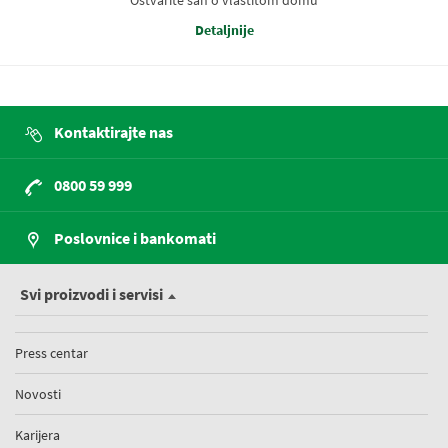
Ostvarite san o vlastitom domu
Detaljnije
Kontaktirajte nas
0800 59 999
Poslovnice i bankomati
Svi proizvodi i servisi
Press centar
Novosti
Karijera