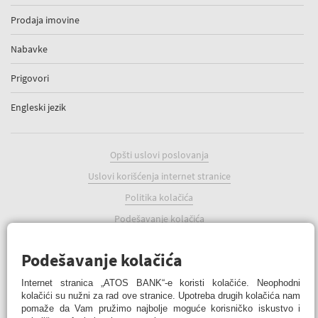
Prodaja imovine
Nabavke
Prigovori
Engleski jezik
Opšti uslovi poslovanja
Uslovi korišćenja internet stranice
Politika kolačića
Podešavanje kolačića
Podešavanje kolačića
Internet stranica „ATOS BANK“-e koristi kolačiće. Neophodni
kolačići su nužni za rad ove stranice. Upotreba drugih kolačića nam
pomaže da Vam pružimo najbolje moguće korisničko iskustvo i
ATOS BANK Online