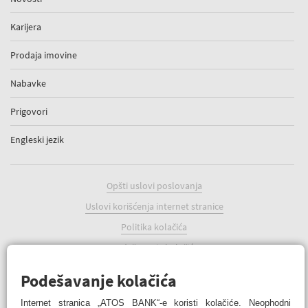
Karijera
Prodaja imovine
Nabavke
Prigovori
Engleski jezik
Opšti uslovi poslovanja
Uslovi korišćenja internet stranice
Politika kolačića
Podešavanje kolačića
Podešavanje kolačića
Internet stranica „ATOS BANK“-e koristi kolačiće. Neophodni