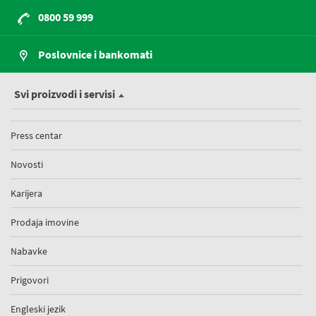
0800 59 999
Poslovnice i bankomati
Svi proizvodi i servisi
Press centar
Novosti
Karijera
Prodaja imovine
Nabavke
Prigovori
Engleski jezik