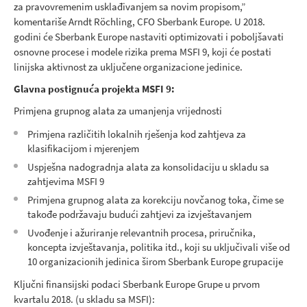
za pravovremenim usklađivanjem sa novim propisom,”
komentariše Arndt Röchling, CFO Sberbank Europe. U 2018.
godini će Sberbank Europe nastaviti optimizovati i poboljšavati
osnovne procese i modele rizika prema MSFI 9, koji će postati
linijska aktivnost za uključene organizacione jedinice.
Glavna postignuća projekta MSFI 9:
Primjena grupnog alata za umanjenja vrijednosti
Primjena različitih lokalnih rješenja kod zahtjeva za
klasifikacijom i mjerenjem
Uspješna nadogradnja alata za konsolidaciju u skladu sa
zahtjevima MSFI 9
Primjena grupnog alata za korekciju novčanog toka, čime se
takođe podržavaju budući zahtjevi za izvještavanjem
Uvođenje i ažuriranje relevantnih procesa, priručnika,
koncepta izvještavanja, politika itd., koji su uključivali više od
10 organizacionih jedinica širom Sberbank Europe grupacije
Ključni finansijski podaci Sberbank Europe Grupe u prvom
kvartalu 2018. (u skladu sa MSFI):