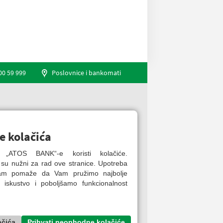
00 59 999
Poslovnice i bankomati
Engleski jezik
e kolačića
ca „ATOS BANK“-e koristi kolačiće.
 su nužni za rad ove stranice. Upotreba
nam pomaže da Vam pružimo najbolje
 iskustvo i poboljšamo funkcionalnost
ačića
Prihvati neophodne kolačiće