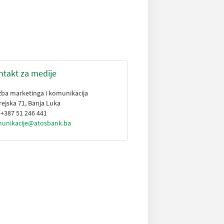
ntakt za medije
žba marketinga i komunikacija
rejska 71, Banja Luka
: +387 51 246 441
unikacije@atosbank.ba