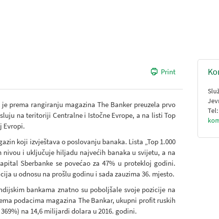
Ko
Print
Slu
Jev
nk je prema rangiranju magazina The Banker preuzela prvo
Tel
ju na teritoriji Centralne i Istočne Evrope, a na listi Top
kom
j Evropi.
zin koji izvještava o poslovanju banaka. Lista „Top 1.000
nivou i uključuje hiljadu najvećih banaka u svijetu, a na
apital Sberbanke se povećao za 47% u protekloj godini.
icija u odnosu na prošlu godinu i sada zauzima 36. mjesto.
indijskim bankama znatno su poboljšale svoje pozicije na
Prema podacima magazina The Bankar, ukupni profit ruskih
369%) na 14,6 milijardi dolara u 2016. godini.