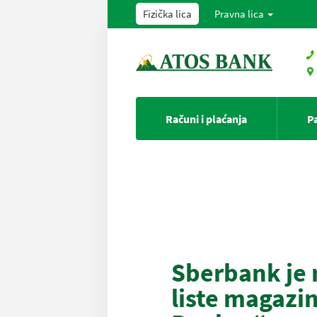
Fizička lica
Pravna lica
Računi i plaćanja
P
Sberbank je 
liste magazi