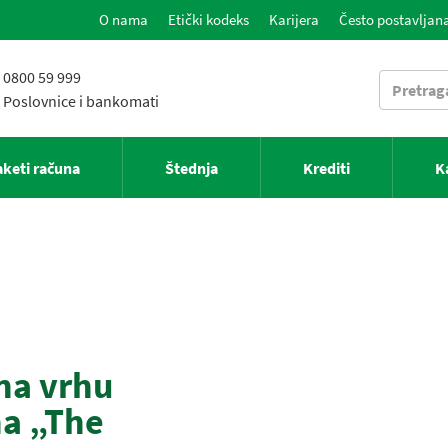
O nama
Etički kodeks
Karijera
Često postavljana
0800 59 999
Poslovnice i bankomati
aketi računa
Štednja
Krediti
K
na vrhu
na „The