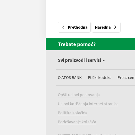
Prethodna
Naredna
Trebate pomoć?
Svi proizvodi i servisi
O ATOS BANK
Etički kodeks
Press cen
Opšti uslovi poslovanja
Uslovi korišćenja internet stranice
Politika kolačića
Podešavanje kolačića