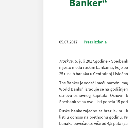
Banker“
05.07.2017.
Press izdanja
Moskva
, 5. juli 2017.godine - Sberba
mjesto među ruskim bankama, koje poslu
25 ruskih banaka u Centralnoj i Istočno
The Banker je vodeći međunarodni maga
World Banks“ izrađuje se na godišnjem 
osnovu osnovnog kapitala. Osnovni k
Sberbank se na ovoj listi popela 15 poz
Ruske banke zajedno sa brazilskim i 
listi u odnosu na prethodnu godinu. 
banaka povećao se više od 4,5 puta (za 