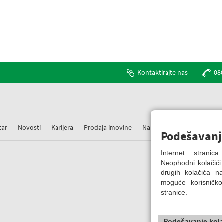
Kontaktirajte nas
08
tar
Novosti
Karijera
Prodaja imovine
Nabavke
Prigovori
Podešavanj
Internet strani
Neophodni kolačići
drugih kolačića 
moguće korisničko
stranice.
Podešavanje kol