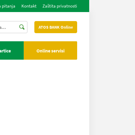
 pitanja
Kontakt
Zaštita privatnosti
ATOS BANK Online
artice
Online servisi