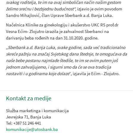
svakog roditelja, te im na ovaj simboličan način našim gestom
želimo srećnu i bezbjednu budućnost“,
izjavio je ovim povodom
Sandro Mihajlović, član Uprave Sberbank a.d. Banja Luka.
Načelnica Klinike za ginekologiju i akušerstvo UKC RS prof.dr
Vesna Ećim- Zlojutro izrazila je zahvalnost Sberbanci na
darivanju beba rođenih na dan 31.10.2020. godine.
„Sberbank a.d. Banja Luka, svake godine, sada već tradicionalno
skreće pažnju na značaj Svjetskog dana štednje, te omogućava da
naše bebe postanu najmlađe štediše, te im se ovim putem još
jednom zahvaljujemo, i sigurni smo da će se ova tradicija
nastaviti i u godinama koje dolaze
“, izjavila je Ećim - Zlojutro.
Kontakt za medije
Služba marketinga i komunikacija
Jevrejska 71, Banja Luka
Tel: +387 51 246 441
komunikacije@atosbank.ba