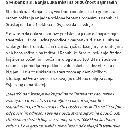
Sberbank a.d. Banja Luka misli na budućnost najmlađih
Sberbank a.d. Banja Luka, već tradicionalno, šestu godinu za
redom poklanja vrijedne poklone bebama rođenim u Republici
Srpskoj na dan 31. oktobar - Svjetski dan štednje.
S obzirom da dolazak prinove predstavlja jedan od najsrećnijih
trenutaka u životu jedne porodice, Sberbank a.d. Banja Luka se
svake godine trudi da učini ovaj dan još radosnijim, te roditeljima
svih beba rođenih na teritoriji Republike Srpske, poklanja štedne
knjižice sa početnim novčanim ulogom od 100 KM na štednom
računu, a porodiljama poklon u vidu paketa za dezinfekciju i
higijenu, i sve to u skladu sa trenutnom epidemiološkom
situacijom.Ove aktivnosti se odvijaju u sklopu obilježavanja
Svjetskog dana štednje.
„Svjetski dan štednje svake godine obilježavamo kao važan i
značajan datum, i to sa roditeljima i našim najmlađim
sugrađanima, te ih na ovaj način podsjećamo koliko se štednjom i
odgovornim odnosom prema novcu stvara sigurnija budućnost.
Uručenjem štednih knjižica sa ulogom od 100KM na štednom
računu, i ove godine uveličavamo jedan od najljepših trenutaka