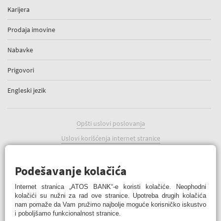
Karijera
Prodaja imovine
Nabavke
Prigovori
Engleski jezik
Opšti uslovi poslovanja
Uslovi korišćenja internet stranice
Politika kolačića
Podešavanje kolačića
Podešavanje kolačića
Internet stranica „ATOS BANK“-e koristi kolačiće. Neophodni
kolačići su nužni za rad ove stranice. Upotreba drugih kolačića
nam pomaže da Vam pružimo najbolje moguće korisničko iskustvo
i poboljšamo funkcionalnost stranice.