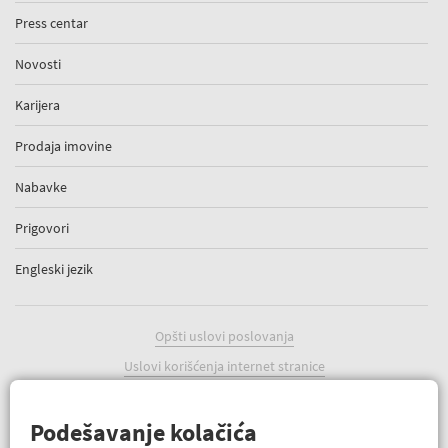
Press centar
Novosti
Karijera
Prodaja imovine
Nabavke
Prigovori
Engleski jezik
Opšti uslovi poslovanja
Uslovi korišćenja internet stranice
Politika kolačića
Podešavanje kolačića
Podešavanje kolačića