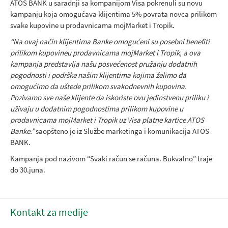
ATOS BANK u saradnji sa kompanijom Visa pokrenuli su novu
kampanju koja omogućava klijentima 5% povrata novca prilikom
svake kupovine u prodavnicama mojMarket i Tropik.
“Na ovaj način klijentima Banke omogućeni su posebni benefiti
prilikom kupovine
u prodavnicama mojMarket i Tropik, a ova
kampanja predstavlja našu posvećenost pružanju dodatnih
pogodnosti i podrške našim klijentima kojima želimo da
omogućimo da uštede prilikom svakodnevnih kupovina.
Pozivamo sve naše klijente da iskoriste ovu jedinstvenu priliku i
uživaju u dodatnim pogodnostima prilikom kupovine u
prodavnicama mojMarket i Tropik uz Visa platne kartice ATOS
Banke.”
saopšteno je iz Službe marketinga i komunikacija ATOS
BANK.
Kampanja pod nazivom “Svaki račun se računa. Bukvalno” traje
do 30.juna.
Kontakt za medije