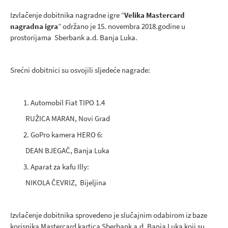
Izvlačenje dobitnika nagradne igre “
Velika Mastercard
nagradna igra
” održano je 15. novembra 2018.godine u
prostorijama Sberbank a.d. Banja Luka.
Srećni dobitnici su osvojili sljedeće nagrade:
Automobil Fiat TIPO 1.4
RUŽICA MARAN, Novi Grad
GoPro kamera HERO 6:
DEAN BJEGAČ, Banja Luka
Aparat za kafu Illy:
NIKOLA ČEVRIZ, Bijeljina
Izvlačenje dobitnika sprovedeno je slučajnim odabirom iz baze
korisnika Mastercard kartica Sberbank a.d. Banja Luka koji su