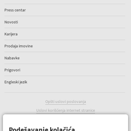
Press centar
Novosti
Karijera
Prodaja imovine
Nabavke
Prigovori
Engleski jezik
Opšti uslovi poslovanja
Uslovi korišćenja internet stranice
Politika kolačića
Podešavanje kolačića
Podešavanje kolačića