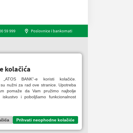
00 59 999
Poslovnice i bankomati
Engleski jezik
e kolačića
ca „ATOS BANK“-e koristi kolačiće.
 su nužni za rad ove stranice. Upotreba
nam pomaže da Vam pružimo najbolje
 iskustvo i poboljšamo funkcionalnost
ačića
Prihvati neophodne kolačiće
ATOS BANK Online