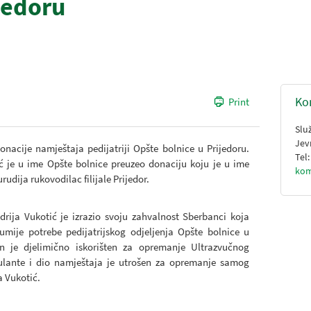
jedoru
Ko
Print
Slu
Jev
nacije namještaja pedijatriji Opšte bolnice u Prijedoru.
Tel
ić je u ime Opšte bolnice preuzeo donaciju koju je u ime
kom
dija rukovodilac filijale Prijedor.
drija Vukotić je izrazio svoju zahvalnost Sberbanci koja
zumije potrebe pedijatrijskog odjeljenja Opšte bolnice u
an je djelimično iskorišten za opremanje Ultrazvučnog
bulante i dio namještaja je utrošen za opremanje samog
ja Vukotić.