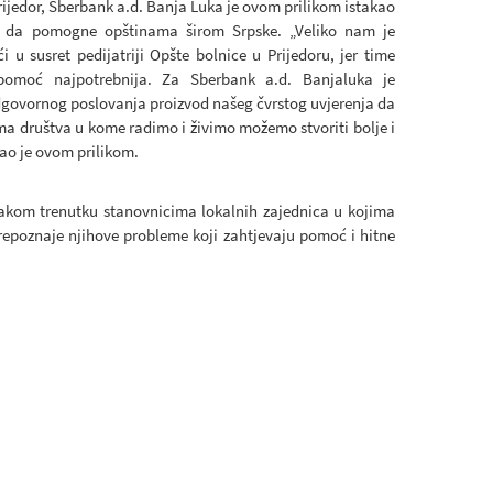
Prijedor, Sberbank a.d. Banja Luka je ovom prilikom istakao
i da pomogne opštinama širom Srpske. „Veliko nam je
u susret pedijatriji Opšte bolnice u Prijedoru, jer time
moć najpotrebnija. Za Sberbank a.d. Banjaluka je
ovornog poslovanja proizvod našeg čvrstog uvjerenja da
ma društva u kome radimo i živimo možemo stvoriti bolje i
kao je ovom prilikom.
akom trenutku stanovnicima lokalnih zajednica u kojima
prepoznaje njihove probleme koji zahtjevaju pomoć i hitne