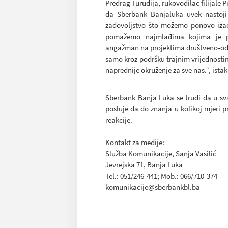
Predrag Turudija, rukovodilac filijale 
da Sberbank Banjaluka uvek nastoj
zadovoljstvo što možemo ponovo izaći 
pomažemo najmlađima kojima je po
angažman na projektima društveno-odg
samo kroz podršku trajnim vrijednosti
naprednije okruženje za sve nas.“, ista
Sberbank Banja Luka se trudi da u sv
posluje da do znanja u kolikoj mjeri 
reakcije.
Kontakt za medije:
Služba Komunikacije, Sanja Vasilić
Jevrejska 71, Banja Luka
Tel.: 051/246-441; Mob.: 066/710-374
komunikacije@sberbankbl.ba