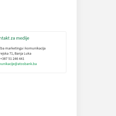
ntakt za medije
žba marketinga i komunikacija
rejska 71, Banja Luka
: +387 51 246 441
unikacije@atosbank.ba