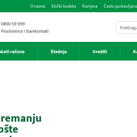
O nama
Etički kodeks
Karijera
Često postavljana
0800 59 999
Poslovnice i bankomati
aketi računa
Štednja
Krediti
K
premanju
pšte