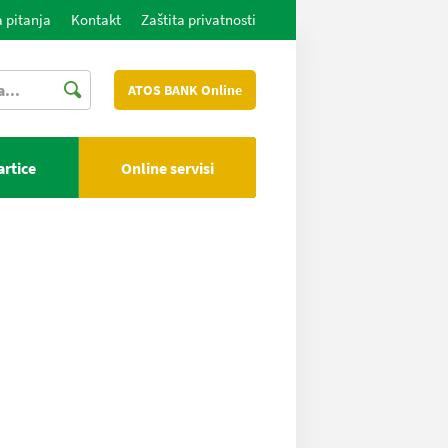
 pitanja
Kontakt
Zaštita privatnosti
ATOS BANK Online
artice
Online servisi