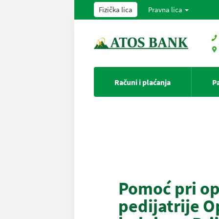
Fizička lica
Pravna lica
Računi i plaćanja
P
Pomoć pri o
pedijatrije O