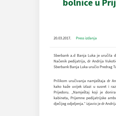
bolnice u Pri
20.03.2017.
Press izdanja
Sberbank a.d Banja Luka je uručila do
Načenik pedijatrija, dr Andrija Vukot
Sberbank Banja Luka uručio Predrag Turu
Prilikom uručivanja namještaja dr An
kako kaže uvijek izlazi u susret i ra
Prijedoru. „Namještaj koji je donir
kabineta, Prijemne pedijatrijske am
dječijeg odjeljenja.“ izjavio je dr Andri