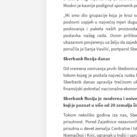
Moskvi je kasnije podignut spomenik pr
„Mi smo dio grupacije koja je kroz sv
poslovni uspjeh u najvećoj mjeri dug
poslovanja i paketa naših proizvod
postavka našeg rada. Ovom prilik
ukazanom povjerenju uz želju da zajedn
poručila je Sanja Vasilić, portparol S
Sberbank Rusija danas
Od vremena osnivanja prvih štedionica
tokom kojeg je postala najveća ruska b
Sberbank danas upravlja trećinom uk
finansijski pokretač nacionalne ekonomi
Sberbank Rusija je moderna i univ
koji je poznat u više od 20 zemalja š
Tokom nekoliko godina iza nas, Sbe
prisutnost. Pored Zajednice nezavisni
prisutna u devet zemalja Centralne i I
Njemačkoj i Kini, ogranak u Indiji i u