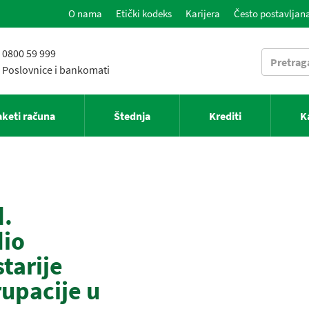
O nama
Etički kodeks
Karijera
Često postavljana
0800 59 999
Poslovnice i bankomati
aketi računa
Štednja
Krediti
K
d.
dio
starije
upacije u