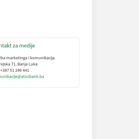
ntakt za medije
žba marketinga i komunikacija
rejska 71, Banja Luka
: +387 51 246 441
unikacije@atosbank.ba