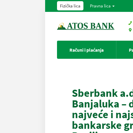
Fizička lica
Pravna lica
Računi i plaćanja
P
Sberbank a.
Banjaluka – 
najveće i naj
bankarske gr