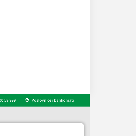
00 59 999
Poslovnice i bankomati
Engleski jezik