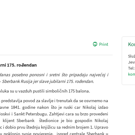
Ko
Print
Slu
Jev
arni 175. rođendan
Tel
kom
anas posebno ponosni i sretni što pripadaju najvećoj i
- Sberbank Rusija jer slave jubilarni 175. rođendan.
ka su u vazduh pustili simboličnih 175 balona.
predstavlja povod za slavlje i trenutak da se osvrnemo na
avne 1841. godine nakon što je ruski car Nikolaj izdao
oskvi i Sankt Petersbugu. Zahtjevi cara su brzo provedeni
i klijent Sberbank štedionice je bio gospodin Nikolaj
vac i dobio prvu štednju knjižicu sa rednim brojem 1. Upravo
ku poklonio svoje povjerenje, ispred centrale Sberbank u