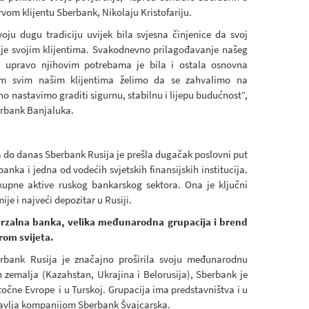
vom klijentu Sberbank, Nikolaju Kristofariju.
oju dugu tradiciju uvijek bila svjesna činjenice da svoj
uje svojim klijentima. Svakodnevno prilagođavanje našeg
a upravo njihovim potrebama je bila i ostala osnovna
om svim našim klijentima želimo da se zahvalimo na
o nastavimo graditi sigurnu, stabilnu i lijepu budućnost“,
berbank Banjaluka.
 do danas Sberbank Rusija je prešla dugačak poslovni put
anka i jedna od vodećih svjetskih finansijskih institucija.
upne aktive ruskog bankarskog sektora. Ona je ključni
je i najveći depozitar u Rusiji.
erzalna banka, velika međunarodna grupacija i brend
irom svijeta.
rbank Rusija je značajno proširila svoju međunarodnu
h zemalja (Kazahstan, Ukrajina i Belorusija), Sberbank je
stočne Evrope i u Turskoj. Grupacija ima predstavništva i u
pravlja kompanijom Sberbank Švajcarska.