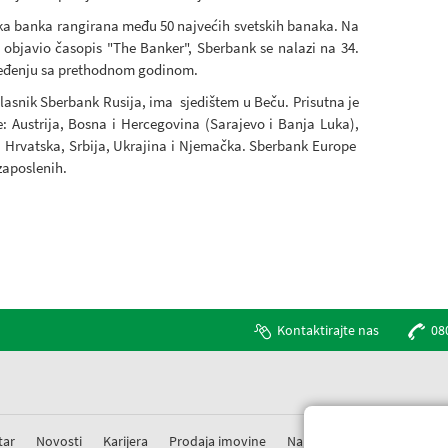
ska banka rangirana među 50 najvećih svetskih banaka. Na
e objavio časopis "The Banker", Sberbank se nalazi na 34.
poređenju sa prethodnom godinom.
vlasnik Sberbank Rusija, ima sjedištem u Beču. Prisutna je
e: Austrija, Bosna i Hercegovina (Sarajevo i Banja Luka),
, Hrvatska, Srbija, Ukrajina i Njemačka. Sberbank Europe
 zaposlenih.
Kontaktirajte nas
08
tar
Novosti
Karijera
Prodaja imovine
Nabavke
Prigovori