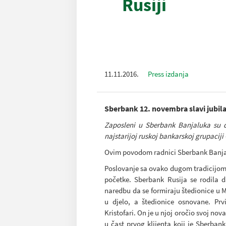
Rusiji
11.11.2016.
Press izdanja
Sberbank 12. novembra slavi jubil
Zaposleni u Sberbank Banjaluka su d
najstarijoj ruskoj bankarskoj grupaciji 
Ovim povodom radnici Sberbank Banjalu
Poslovanje sa ovako dugom tradicijom 
početke. Sberbank Rusija se rodila d
naredbu da se formiraju štedionice u M
u djelo, a štedionice osnovane. Prv
Kristofari. On je u njoj oročio svoj no
u čast prvog klijenta koji je Sberban