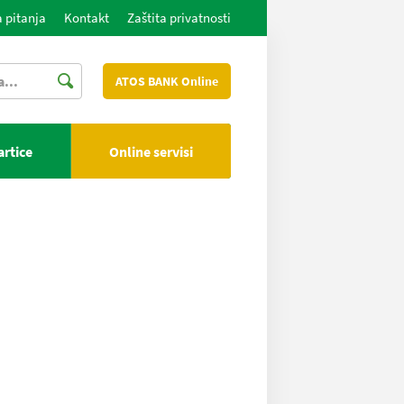
 pitanja
Kontakt
Zaštita privatnosti
ATOS BANK Online
artice
Online servisi