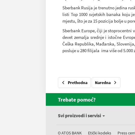
Sberbank Rusija je trenutno jedina ru
listi Top 1000 svjetskih banaka koju j
mjestu, što je za 15 pozicija bolje u 
Sberbank Europe, čiji je stoprocentni 
devet zemalja srednje i istočne Evrop
Češka Republika, Mađarska, Slovenija
posluje u 280 filijala ima više od 5.000
Prethodna
Naredna
Trebate pomoć?
Svi proizvodi i servisi
O ATOS BANK
Etički kodeks
Press cen